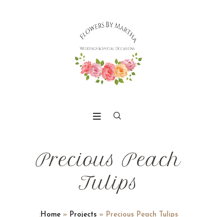
Precious Peach
Tulips
:
Home
»
Projects
»
Precious Peach Tulips